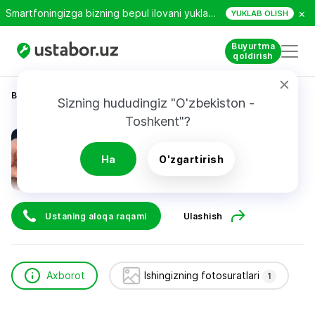
×
Smartfoningizga bizning bepul ilovani yuklab oling!
YUKLAB OLISH
Buyurtma
qoldirish
Bosh sahifa
Qurilish va ta’mirlash
Фаррух
Sizning hududingiz "O'zbekiston - 
Toshkent"?
Фаррух
Ha
O'zgartirish
Ustaning aloqa raqami
Ulashish
Axborot
Ishingizning fotosuratlari
1