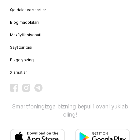
Qoidalar va shartlar
Blog maqolalari
Maxfiylik siyosati
Sayt xaritasi
Bizga yozing
Xizmatlar
Smartfoningizga bizning bepul ilovani yuklab
oling!