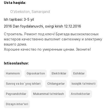
Usta haqida:
O'zbekiston, Samarqand
Ish tajribasi: 3-5 yil
2016 Dan foydalanuvchi, oxirgi kirish 12.12.2016
Строитель. Ремонт под ключ! Бригада высококлассных 
мастеров качественно выполнит сантехнику и электрику 
вашего дома. 

Хорошее качество по умеренным ценам. Звоните!
Ixtisoslashuv:
Hammom
Gipsokarton
Elektriklar
Eshiklar
Suvoq va bo`yoq ishlari
Chilangarlar
Issiqlik ta'minoti
Payvandchilar
Mukammal ta'mirlash
Arxitektorlar
Dizayn inter'eri