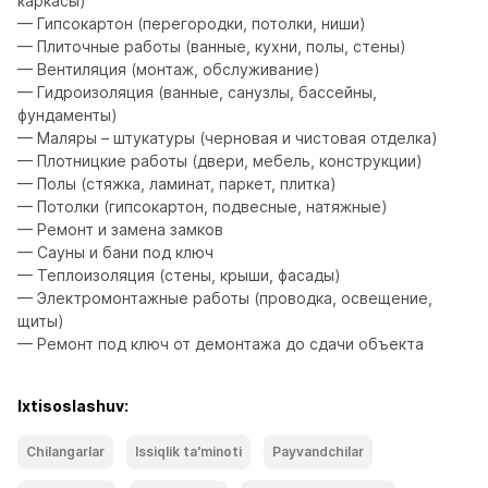
каркасы)

— Гипсокартон (перегородки, потолки, ниши)

— Плиточные работы (ванные, кухни, полы, стены)

— Вентиляция (монтаж, обслуживание)

— Гидроизоляция (ванные, санузлы, бассейны, 
фундаменты)

— Маляры – штукатуры (черновая и чистовая отделка)

— Плотницкие работы (двери, мебель, конструкции)

— Полы (стяжка, ламинат, паркет, плитка)

— Потолки (гипсокартон, подвесные, натяжные)

— Ремонт и замена замков

— Сауны и бани под ключ

— Теплоизоляция (стены, крыши, фасады)

— Электромонтажные работы (проводка, освещение, 
щиты)

— Ремонт под ключ от демонтажа до сдачи объекта
Ixtisoslashuv:
Chilangarlar
Issiqlik ta'minoti
Payvandchilar