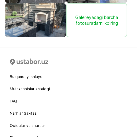
Galereyadagi barcha
fotosuratlarni ko'ring
Bu qanday ishlaydi
Mutaxassislar katalogi
FAQ
Narhlar Saxifasi
Qoidalar va shartlar