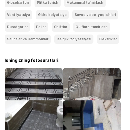
Gipsokarton
Plitka terish
Mukammal ta'mirlash
Ventilyatsiya
Gidroizolyatsiya
Suvoq va bo`yoq ishlari
Duradgorlar
Pollar
Shiftlar
Qulflarni tamirlash
Saunalar va Hammomlar
Issiqlik izolyatsiyasi
Elektriklar
Ishingizning fotosuratlari: