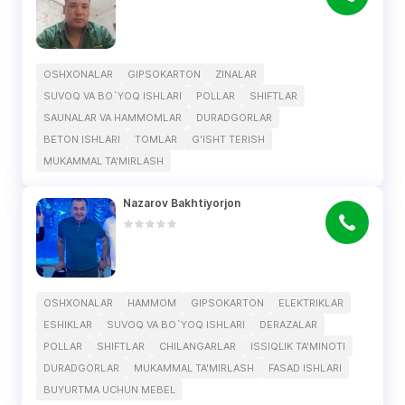
OSHXONALAR
GIPSOKARTON
ZINALAR
SUVOQ VA BO`YOQ ISHLARI
POLLAR
SHIFTLAR
SAUNALAR VA HAMMOMLAR
DURADGORLAR
BETON ISHLARI
TOMLAR
G'ISHT TERISH
MUKAMMAL TA'MIRLASH
Nazarov Bakhtiyorjon
OSHXONALAR
HAMMOM
GIPSOKARTON
ELEKTRIKLAR
ESHIKLAR
SUVOQ VA BO`YOQ ISHLARI
DERAZALAR
POLLAR
SHIFTLAR
CHILANGARLAR
ISSIQLIK TA'MINOTI
DURADGORLAR
MUKAMMAL TA'MIRLASH
FASAD ISHLARI
BUYURTMA UCHUN MEBEL