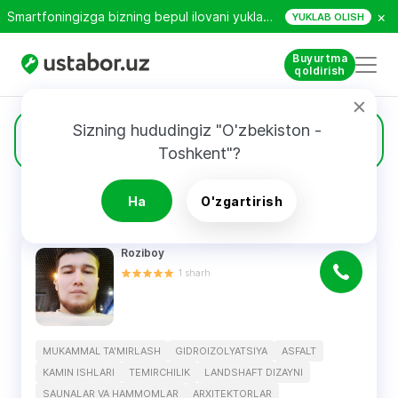
×
Smartfoningizga bizning bepul ilovani yuklab oling!
YUKLAB OLISH
Buyurtma
qoldirish
Sizning hududingiz "O'zbekiston - 
16
Duradgorlar
Toshkent"?
Ha
O'zgartirish
QIDIRUV NATIJALARI
Filtri
Roziboy
1
sharh
MUKAMMAL TA'MIRLASH
GIDROIZOLYATSIYA
ASFALT
KAMIN ISHLARI
TEMIRCHILIK
LANDSHAFT DIZAYNI
SAUNALAR VA HAMMOMLAR
ARXITEKTORLAR