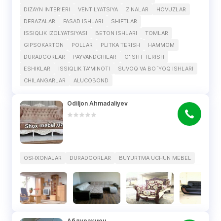
DIZAYN INTER'ERI
VENTILYATSIYA
ZINALAR
HOVUZLAR
DERAZALAR
FASAD ISHLARI
SHIFTLAR
ISSIQLIK IZOLYATSIYASI
BETON ISHLARI
TOMLAR
GIPSOKARTON
POLLAR
PLITKA TERISH
HAMMOM
DURADGORLAR
PAYVANDCHILAR
G'ISHT TERISH
ESHIKLAR
ISSIQLIK TA'MINOTI
SUVOQ VA BO`YOQ ISHLARI
CHILANGARLAR
ALUCOBOND
Odiljon Ahmadaliyev
OSHXONALAR
DURADGORLAR
BUYURTMA UCHUN MEBEL
Абдурахмон