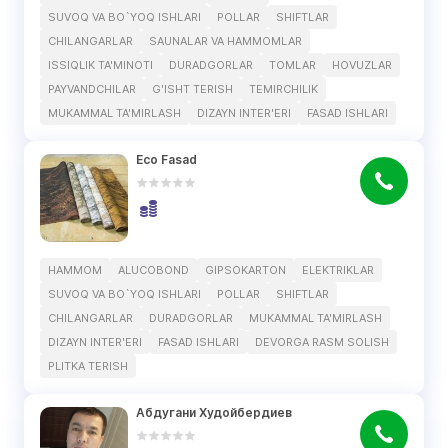
SUVOQ VA BO`YOQ ISHLARI
POLLAR
SHIFTLAR
CHILANGARLAR
SAUNALAR VA HAMMOMLAR
ISSIQLIK TA'MINOTI
DURADGORLAR
TOMLAR
HOVUZLAR
PAYVANDCHILAR
G'ISHT TERISH
TEMIRCHILIK
MUKAMMAL TA'MIRLASH
DIZAYN INTER'ERI
FASAD ISHLARI
Eco Fasad
HAMMOM
ALUCOBOND
GIPSOKARTON
ELEKTRIKLAR
SUVOQ VA BO`YOQ ISHLARI
POLLAR
SHIFTLAR
CHILANGARLAR
DURADGORLAR
MUKAMMAL TA'MIRLASH
DIZAYN INTER'ERI
FASAD ISHLARI
DEVORGA RASM SOLISH
PLITKA TERISH
Абдугани Худойбердиев