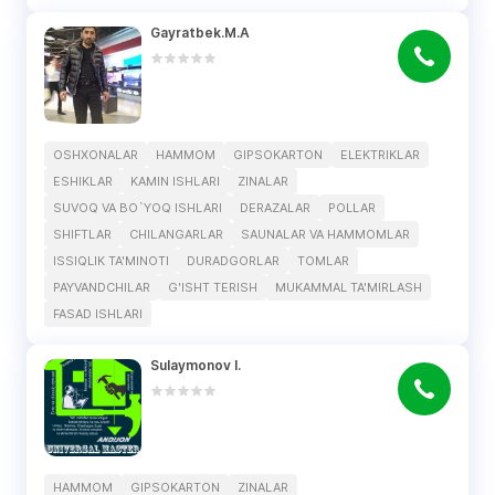
Gayratbek.M.A
OSHXONALAR
HAMMOM
GIPSOKARTON
ELEKTRIKLAR
ESHIKLAR
KAMIN ISHLARI
ZINALAR
SUVOQ VA BO`YOQ ISHLARI
DERAZALAR
POLLAR
SHIFTLAR
CHILANGARLAR
SAUNALAR VA HAMMOMLAR
ISSIQLIK TA'MINOTI
DURADGORLAR
TOMLAR
PAYVANDCHILAR
G'ISHT TERISH
MUKAMMAL TA'MIRLASH
FASAD ISHLARI
Sulaymonov I.
HAMMOM
GIPSOKARTON
ZINALAR