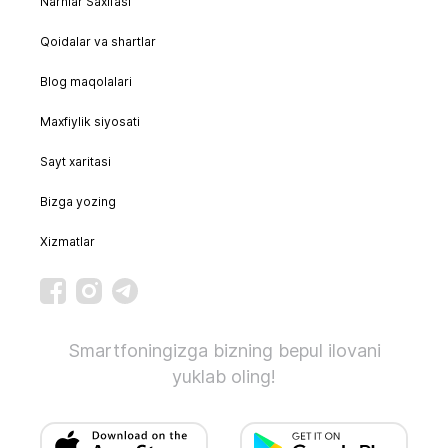
Narhlar Saxifasi
Qoidalar va shartlar
Blog maqolalari
Maxfiylik siyosati
Sayt xaritasi
Bizga yozing
Xizmatlar
Smartfoningizga bizning bepul ilovani
yuklab oling!