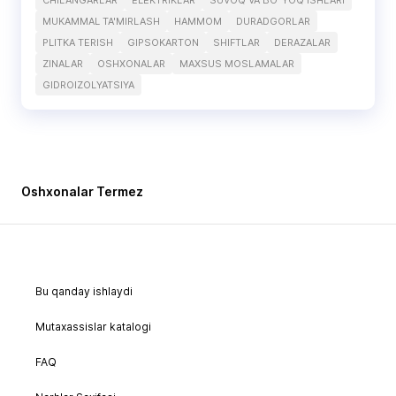
CHILANGARLAR
ELEKTRIKLAR
SUVOQ VA BO`YOQ ISHLARI
MUKAMMAL TA'MIRLASH
HAMMOM
DURADGORLAR
PLITKA TERISH
GIPSOKARTON
SHIFTLAR
DERAZALAR
ZINALAR
OSHXONALAR
MAXSUS MOSLAMALAR
GIDROIZOLYATSIYA
Oshxonalar Termez
Bu qanday ishlaydi
Mutaxassislar katalogi
FAQ