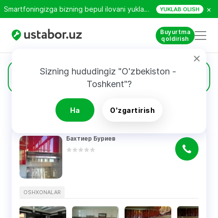
×
Smartfoningizga bizning bepul ilovani yuklab oling!
YUKLAB OLISH
Buyurtma
qoldirish
Sizning hududingiz "O'zbekiston - 
5
Oshxonalar
Toshkent"?
Ha
O'zgartirish
QIDIRUV NATIJALARI
Filtri
Бахтиер Буриев
OSHXONALAR