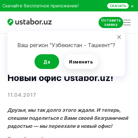
×
Скачайте бесплатное приложение!
СКАЧАТЬ
Оставить
заявку
Главная
Блог
Новый офис Ustabor.uz!
Ваш регион "Узбекистан - Ташкент"?
Об Ustabor
Да
Изменить
Новый офис Ustabor.uz!
11.04.2017
Друзья, мы так долго этого ждали. И теперь,
спешим поделиться с Вами своей безграничной
радостью — мы переехали в новый офис!