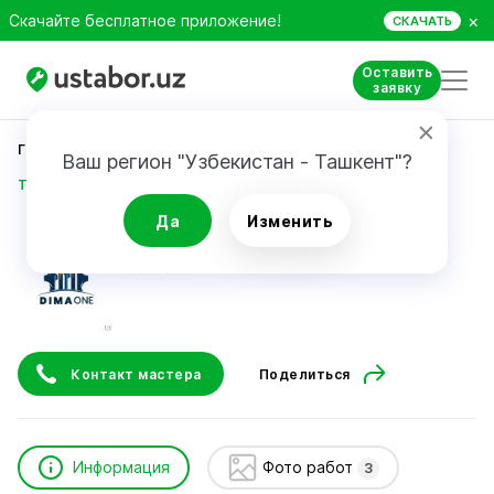
×
Скачайте бесплатное приложение!
СКАЧАТЬ
Оставить
заявку
Главная
Строительство и ремонт
Ваш регион "Узбекистан - Ташкент"?
Тошпулотов Дилшод
Да
Изменить
Тошпулотов Дилшод
Контакт мастера
Поделиться
Информация
Фото работ
3