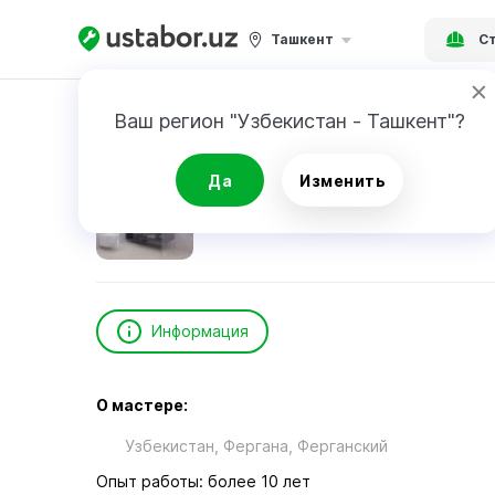
Ташкент
Ст
Главная
Строительство и ремонт
Mirzaga
Ваш регион "Узбекистан - Ташкент"?
Mirzagafur Akmaljon
Да
Изменить
Информация
О мастере:
Узбекистан, Фергана, Ферганский
Опыт работы: более 10 лет