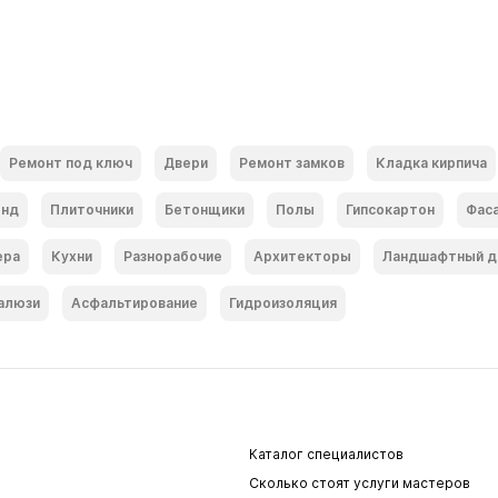
Ремонт под ключ
Двери
Ремонт замков
Кладка кирпича
онд
Плиточники
Бетонщики
Полы
Гипсокартон
Фас
ера
Кухни
Разнорабочие
Архитекторы
Ландшафтный д
алюзи
Асфальтирование
Гидроизоляция
Каталог специалистов
Сколько стоят услуги мастеров