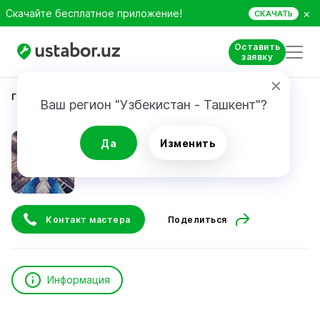
×
Скачайте бесплатное приложение!
СКАЧАТЬ
Оставить
заявку
Главная
Строительство и ремонт
Sherali
Ваш регион "Узбекистан - Ташкент"?
Sherali
Да
Изменить
Контакт мастера
Поделиться
Информация