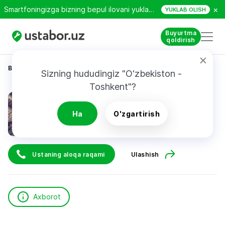
×
Smartfoningizga bizning bepul ilovani yuklab oling!
YUKLAB OLISH
Buyurtma
qoldirish
Bosh sahifa
Qurilish va ta’mirlash
Sherali
Sizning hududingiz "O'zbekiston - 
Toshkent"?
Sherali
Ha
O'zgartirish
Ustaning aloqa raqami
Ulashish
Axborot