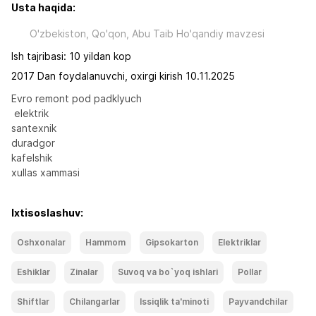
Usta haqida:
O'zbekiston, Qo'qon, Abu Taib Ho'qandiy mavzesi
Ish tajribasi: 10 yildan kop
2017 Dan foydalanuvchi, oxirgi kirish 10.11.2025
Evro remont pod padklyuch

 elektrik 

santexnik 

duradgor 

kafelshik 

xullas xammasi
Ixtisoslashuv:
Oshxonalar
Hammom
Gipsokarton
Elektriklar
Eshiklar
Zinalar
Suvoq va bo`yoq ishlari
Pollar
Shiftlar
Chilangarlar
Issiqlik ta'minoti
Payvandchilar