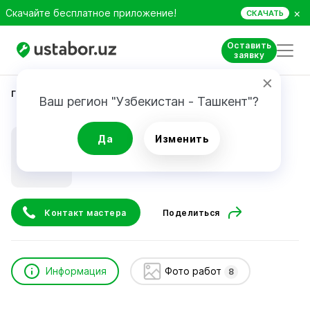
×
Скачайте бесплатное приложение!
СКАЧАТЬ
Оставить
заявку
Главная
Строительство и ремонт
Харламов Ю.
Ваш регион "Узбекистан - Ташкент"?
Харламов Ю.
Да
Изменить
Контакт мастера
Поделиться
Информация
Фото работ
8