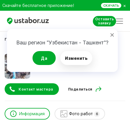
×
Скачайте бесплатное приложение!
СКАЧАТЬ
Оставить
заявку
Главная
Строительство и ремонт
Якубов Илхом
Ваш регион "Узбекистан - Ташкент"?
Якубов Илхом
Да
Изменить
Контакт мастера
Поделиться
Информация
Фото работ
6