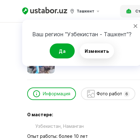
Ташкент
Ст
Главная
Строительство и ремонт
Якубов
Ваш регион "Узбекистан - Ташкент"?
Якубов Илхом
Да
Изменить
Информация
Фото работ
6
О мастере:
Узбекистан, Наманган
Опыт работы: более 10 лет