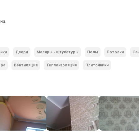
на. 
ики
Двери
Маляры - штукатуры
Полы
Потолки
Са
ера
Вентиляция
Теплоизоляция
Плиточники