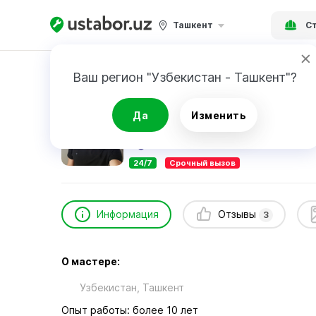
Ташкент
Ст
Главная
Строительство и ремонт
Дмитри
Ваш регион "Узбекистан - Ташкент"?
Дмитрий Павлович
Да
Изменить
3
отзыва
24/7
Срочный вызов
Информация
Отзывы
3
О мастере:
Узбекистан, Ташкент
Опыт работы: более 10 лет