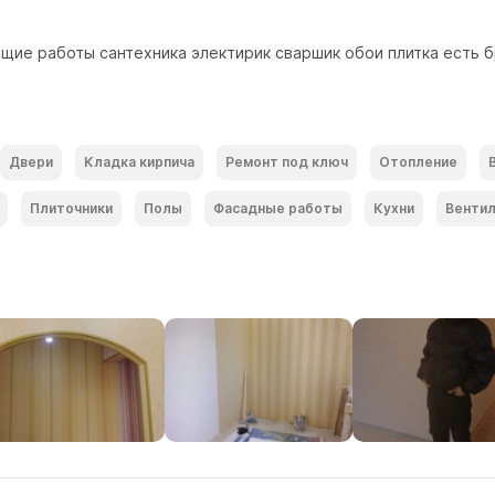
щие работы сантехника электирик сваршик обои плитка есть б
Двери
Кладка кирпича
Ремонт под ключ
Отопление
Плиточники
Полы
Фасадные работы
Кухни
Венти