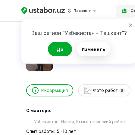
Ташкент
Ст
Главная
Строительство и ремонт
Уринов
Ваш регион "Узбекистан - Ташкент"?
Уринов Камолиддин
Да
Изменить
Информация
Фото работ
8
О мастере:
Узбекистан, Навои, Кызылтепинский район
Опыт работы: 5 -10 лет