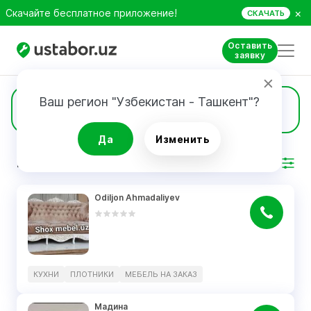
×
Скачайте бесплатное приложение!
СКАЧАТЬ
Оставить
заявку
Ваш регион "Узбекистан - Ташкент"?
10
Мебель на заказ
Да
Изменить
РЕЗУЛЬТАТ
Фильтр
Odiljon Ahmadaliyev
КУХНИ
ПЛОТНИКИ
МЕБЕЛЬ НА ЗАКАЗ
Мадина