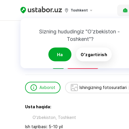
Toshkent
Bosh sahifa
Qurilish va ta’mirlash
Тухтабо
Sizning hududingiz "O'zbekiston - 
Toshkent"?
Тухтабоев Адхамжон
Ha
O'zgartirish
24/7
Tezkor chaqiruv
Axborot
Ishingizning fotosuratlari
Usta haqida:
O'zbekiston, Toshkent
Ish tajribasi: 5-10 yil