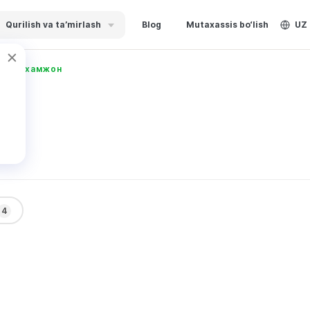
Qurilish va ta’mirlash
Blog
Mutaxassis bo‘lish
UZ
ев Адхамжон
4