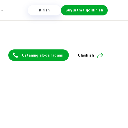
Kirish
Buyurtma qoldirish
Ustaning aloqa raqami
Ulashish