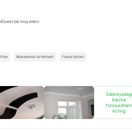
объектов под ключ

ftlar
Mukammal ta'mirlash
Fasad Ishlari
Galereyadag
barcha
fotosuratlarn
ko'ring