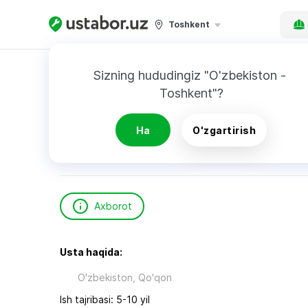
Toshkent
Bosh sahifa
Qurilish va ta’mirlash
Abdurahi
Sizning hududingiz "O'zbekiston - 
Toshkent"?
Abdurahimov I.
Ha
O'zgartirish
Axborot
Usta haqida:
O'zbekiston, Qo'qon
Ish tajribasi: 5-10 yil