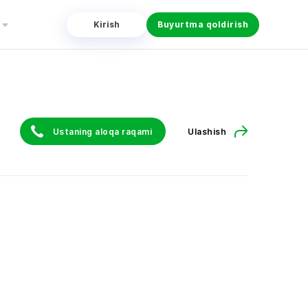
Kirish
Buyurtma qoldirish
Ustaning aloqa raqami
Ulashish