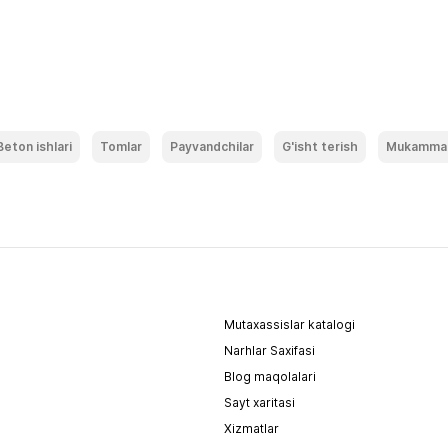
Beton ishlari
Tomlar
Payvandchilar
G'isht terish
Mukammal 
Mutaxassislar katalogi
Narhlar Saxifasi
Blog maqolalari
Sayt xaritasi
Xizmatlar