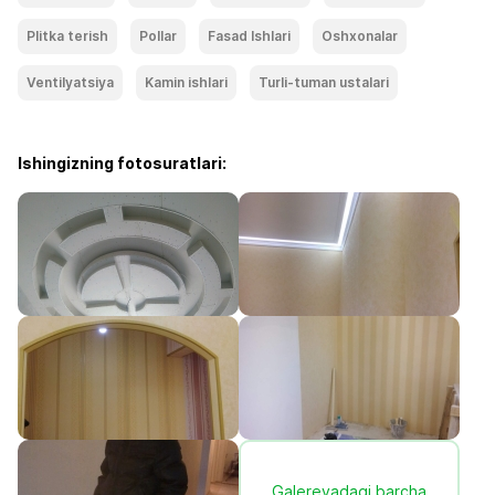
Plitka terish
Pollar
Fasad Ishlari
Oshxonalar
Ventilyatsiya
Kamin ishlari
Turli-tuman ustalari
Ishingizning fotosuratlari:
Galereyadagi barcha