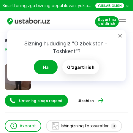
×
Smartfoningizga bizning bepul ilovani yuklab oling!
YUKLAB OLISH
Buyurtma
qoldirish
Bosh sahifa
Qurilish va ta’mirlash
Sizning hududingiz "O'zbekiston - 
Уринов Камолиддин
Toshkent"?
Уринов Камолиддин
Ha
O'zgartirish
Ustaning aloqa raqami
Ulashish
Axborot
Ishingizning fotosuratlari
8