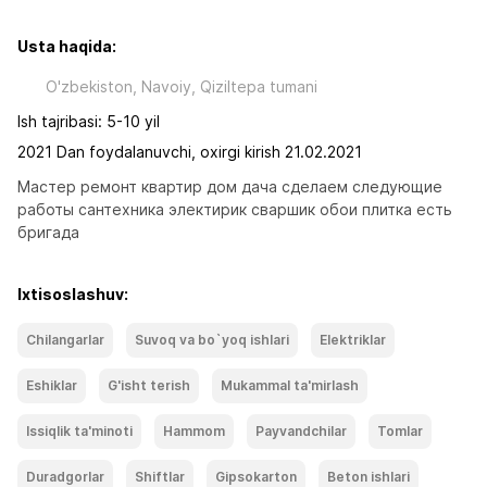
Usta haqida:
O'zbekiston, Navoiy, Qiziltepa tumani
Ish tajribasi: 5-10 yil
2021 Dan foydalanuvchi, oxirgi kirish 21.02.2021
Мастер ремонт квартир дом дача сделаем следующие 
работы сантехника электирик сваршик обои плитка есть 
бригада
Ixtisoslashuv:
Chilangarlar
Suvoq va bo`yoq ishlari
Elektriklar
Eshiklar
G'isht terish
Mukammal ta'mirlash
Issiqlik ta'minoti
Hammom
Payvandchilar
Tomlar
Duradgorlar
Shiftlar
Gipsokarton
Beton ishlari